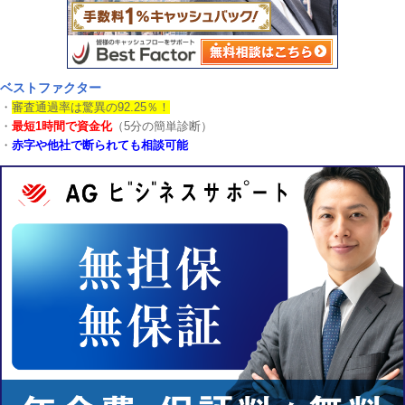
ベストファクター
・
審査通過率は驚異の92.25％！
・
最短1時間で資金化
（5分の簡単診断）
・
赤字や他社で断られても相談可能