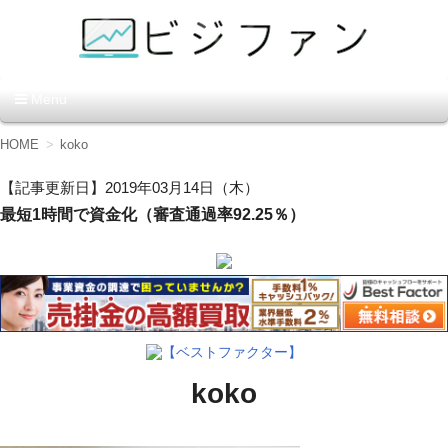
資金調達の方法【ビジファ
Menu
ン】
コ
HOME
koko
ン
テ
【記事更新日】2019年03月14日（木）
ン
最短1時間で資金化（審査通過率92.25％）
ツ
へ
移
動
【ベストファクター】
koko