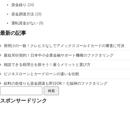
資金繰り
(24)
資金調達方法
(18)
運転資金がない
(9)
最新の記事
喪明けの一枚！クレヒスなしでアメックスゴールドカードの審査に可決
最短30分契約！日本中小企業金融サポート機構のファクタリング
相談できる税理士を探そう！雇うメリットと選び方
ビジネスローンとカードローンの違いを比較
給料の前借りも資金調達も即日OK！七福神のファクタリング
検
索:
スポンサードリンク