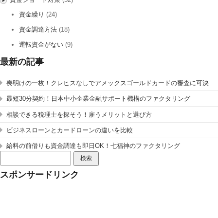
資金繰り
(24)
資金調達方法
(18)
運転資金がない
(9)
最新の記事
喪明けの一枚！クレヒスなしでアメックスゴールドカードの審査に可決
最短30分契約！日本中小企業金融サポート機構のファクタリング
相談できる税理士を探そう！雇うメリットと選び方
ビジネスローンとカードローンの違いを比較
給料の前借りも資金調達も即日OK！七福神のファクタリング
検
索:
スポンサードリンク