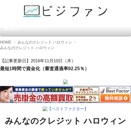
資金調達の方法【ビジファ
Menu
ン】
コ
HOME
みんなのクレジット ハロウィン
ン
みんなのクレジット ハロウィン
テ
ン
【記事更新日】2016年11月10日（木）
ツ
最短1時間で資金化（審査通過率92.25％）
へ
移
動
【ベストファクター】
みんなのクレジット ハロウィン