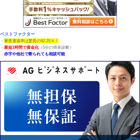
ベストファクター
・
審査通過率は驚異の92.25％！
・
最短1時間で資金化
（5分の簡単診断）
・
赤字や他社で断られても相談可能