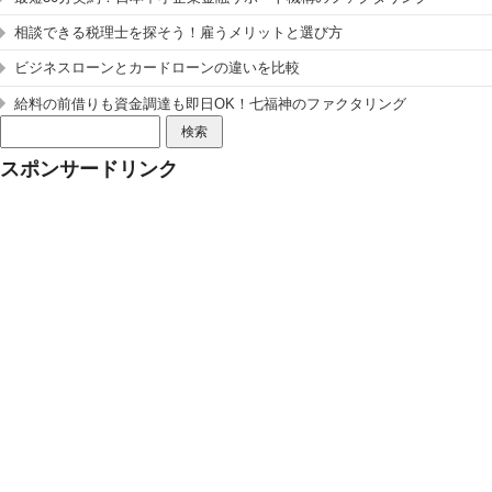
相談できる税理士を探そう！雇うメリットと選び方
ビジネスローンとカードローンの違いを比較
給料の前借りも資金調達も即日OK！七福神のファクタリング
検
索:
スポンサードリンク