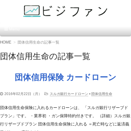
資金調達の方法【ビジファ
Menu
ン】
コ
HOME
団体信用生命の記事一覧
ン
テ
団体信用生命の記事一覧
ン
ツ
へ
移
団体信用保険 カードローン
動
2016年02月22日（月）
スルガ銀行カードローン
•
団体信用生命
団体信用生命保険に入れるカードローンは、 「スルガ銀行リザーブド
プラン」です。 ・業界初 ・ガン保障特約付きです。 （詳細）スルガ銀
行リザーブドプラン 団体信用生命保険に入れる ＝死亡時などに返済義