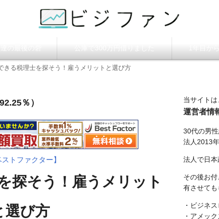
ビジファン】
調達の最後の砦
公庫で300万円借りました
1年目か
できる税理士を探そう！雇うメリットと選び方
当サイトは
2.25％）
運営者情
30代の男
法人2013
法人で日本
ベストファクター】
その後お付
を探そう！雇うメリット
有させても
・ビジネス
と選び方
・アメック