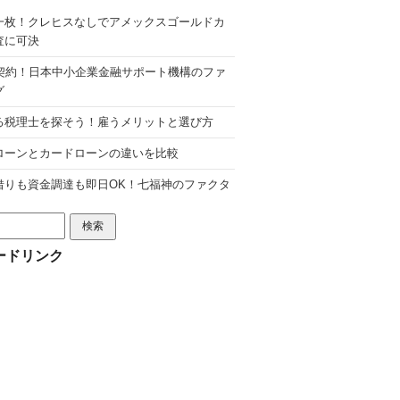
一枚！クレヒスなしでアメックスゴールドカ
査に可決
分契約！日本中小企業金融サポート機構のファ
グ
る税理士を探そう！雇うメリットと選び方
ローンとカードローンの違いを比較
借りも資金調達も即日OK！七福神のファクタ
ードリンク