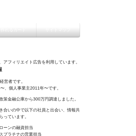
ら作れるカード
サイトマップ
、アフィリエイト広告を利用しています。
報
性経営者です。
年〜、個人事業主2011年〜です。
政策金融公庫から300万円調達しました。
き合いの中で以下の社員と出会い、情報共
らっています。
ローンの融資担当
スプラチナの営業担当