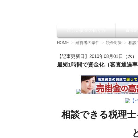
資金調達の方法【
正しい資金の借り方
資金
コ
ン
テ
HOME
経営者の条件
税金対策
相談
ン
ツ
【記事更新日】2019年08月01日（木）
へ
最短1時間で資金化（審査通過率9
移
動
【
相談できる税理士