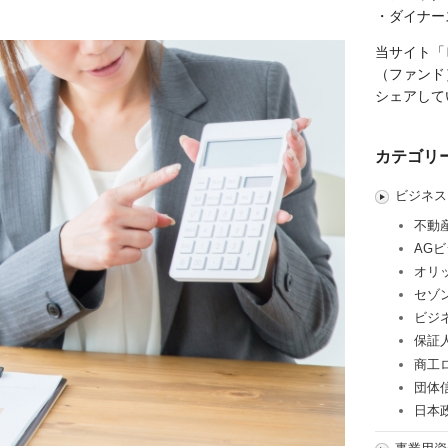
・ダイナー
当サイト「
（ファンド
シェアして
カテゴリ
ビジネス
不動
AG
オリ
セゾ
ビジ
保証
商工
団体
日本