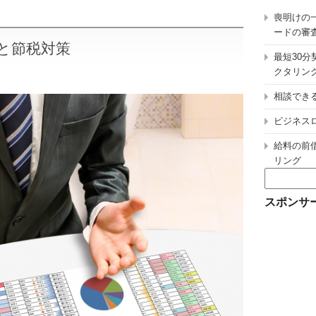
喪明けの
ードの審
と節税対策
最短30
クタリン
相談でき
ビジネス
給料の前
リング
検
索:
スポンサ