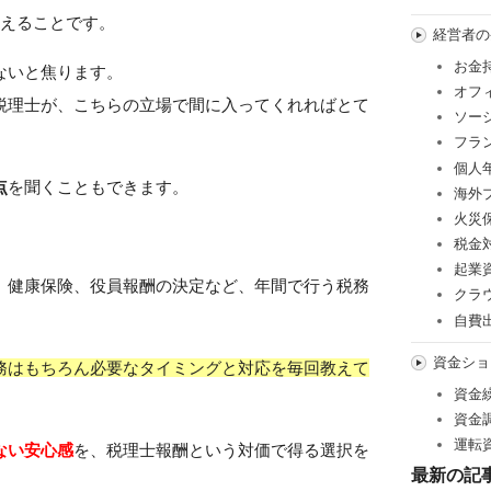
えることです。
経営者の
お金
ないと焦ります。
オフ
税理士が、こちらの立場で間に入ってくれればとて
ソー
フラ
個人
点
を聞くこともできます。
海外
火災
税金
起業
、健康保険、役員報酬の決定など、年間で行う税務
クラ
。
自費
資金ショ
務はもちろん必要なタイミングと対応を毎回教えて
資金
資金
運転
ない安心感
を、税理士報酬という対価で得る選択を
最新の記