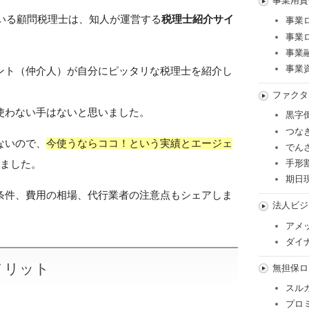
事業用資
ている顧問税理士は、知人が運営する
税理士紹介サイ
事業
事業
事業
事業
ント（仲介人）が自分にピッタリな税理士を紹介し
ファクタ
使わない手はないと思いました。
黒字
つな
ないので、
今使うならココ！という実績とエージェ
でん
ました。
手形
期日
条件、費用の相場、代行業者の注意点もシェアしま
法人ビジ
アメ
ダイ
メリット
無担保ロ
スル
プロ