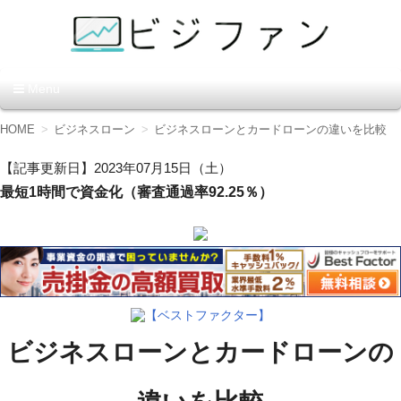
資金調達の方法【ビジファ
Menu
ン】
コ
HOME
ビジネスローン
ビジネスローンとカードローンの違いを比較
ン
テ
【記事更新日】2023年07月15日（土）
ン
最短1時間で資金化（審査通過率92.25％）
ツ
へ
移
動
【ベストファクター】
ビジネスローンとカードローンの