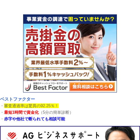
ベストファクター
・
審査通過率は驚異の92.25％！
・
最短1時間で資金化
（5分の簡単診断）
・
赤字や他社で断られても相談可能