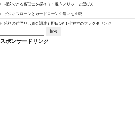
相談できる税理士を探そう！雇うメリットと選び方
ビジネスローンとカードローンの違いを比較
給料の前借りも資金調達も即日OK！七福神のファクタリング
検
索:
スポンサードリンク