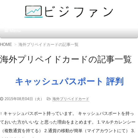
資金調達の方法【ビジファ
Menu
ン】
コ
HOME
海外プリペイドカードの記事一覧
ン
テ
海外プリペイドカードの記事一覧
ン
ツ
へ
移
キャッシュパスポート 評判
動
2015年08月04日（火）
海外プリペイドカード
↑ キャッシュパスポート持っています。 キャッシュパスポートを持っ
ておいた方がいいな と思った理由をまとめます。 1.マルチカレンシー
（複数通貨を持てる） 2.通貨の移動が簡単（マイアカウントにて） 3.