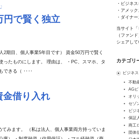
・ビジネス
む
・アメック
万円で賢く独立
・ダイナー
当サイト「
（ファンド
シェアして
人2期目、個人事業5年目です） 資金50万円で賢く
カテゴリ
使ったものにします。 理由は、 ・PC、スマホ、タ
もできる（ ‥‥
ビジネス
不動
AG
資金借り入れ
オリ
セゾ
ビジ
保証
商工
めてみます。 （私は法人、個人事業両方持っていま
団体
公庫） ・制度融資（信用保証） ・マル経融資（商