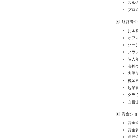
スル
プロ
経営者の
お金
オフ
ソー
フラ
個人
海外
火災
税金
起業
クラ
自費
資金ショ
資金
資金
運転