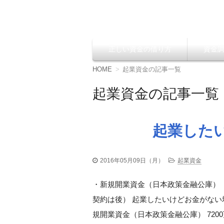
資金調達の方法【
正しい資金の借り方
資金
コ
ン
テ
HOME
起業資金の記事一覧
ン
ツ
起業資金の記事一覧
へ
移
動
起業した
2016年05月09日（月）
起業資金
・新規開業資金（日本政策金融公庫） 
契約は後） 起業したいけどお金がない
規開業資金（日本政策金融公庫） 720