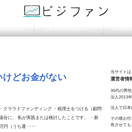
ビジファン】
調達の最後の砦
公庫で300万円借りました
1年目か
当サイトは
いけどお金がない
運営者情
30代の男
法人2013
法人で日本
・クラウドファンディング ・税理士をつける（顧問
場合に、 私が実践または検討したことです。 ・新
その後お付
有させても
0万円（うち運 ‥‥