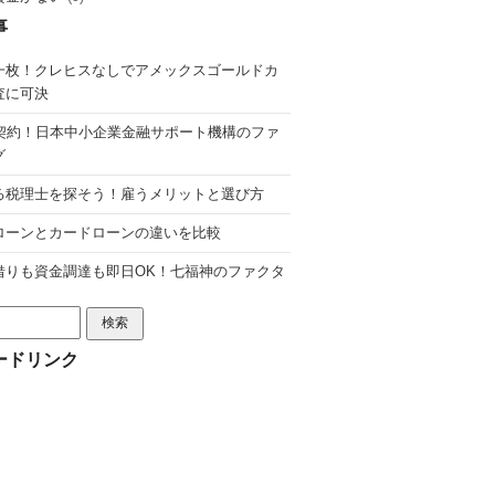
事
一枚！クレヒスなしでアメックスゴールドカ
査に可決
分契約！日本中小企業金融サポート機構のファ
グ
る税理士を探そう！雇うメリットと選び方
ローンとカードローンの違いを比較
借りも資金調達も即日OK！七福神のファクタ
ードリンク