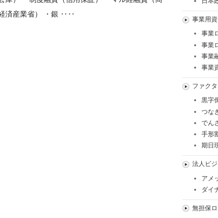
日本
経済産業省） ・銀 ‥‥
事業用資
事業
事業
事業
事業
ファクタ
黒字
つな
でん
手形
期日
法人ビジ
アメ
ダイ
無担保ロ