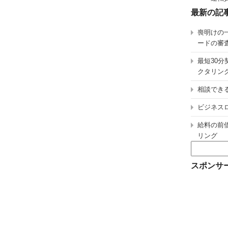
最新の記
喪明けの
ードの審
最短30
クタリン
相談でき
ビジネス
給料の前
リング
検
索:
スポンサ