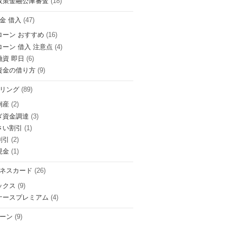
政策金融公庫審査
(18)
金 借入
(47)
ローン おすすめ
(16)
ローン 借入 注意点
(4)
融資 即日
(6)
資金の借り方
(9)
リング
(89)
倒産
(2)
ぎ資金調達
(3)
さい割引
(1)
割引
(2)
現金
(1)
ネスカード
(26)
ックス
(9)
ナースプレミアム
(4)
ーン
(9)