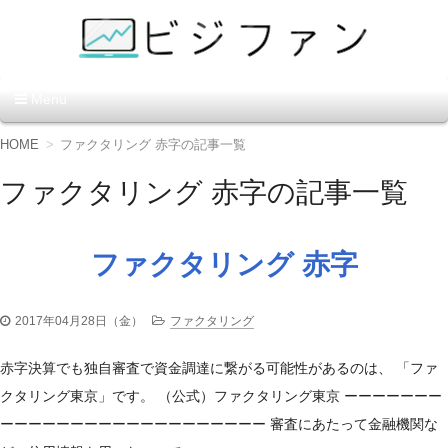
資金調達の方法【ビジファ
Menu
ン】
コ
HOME
ファクタリング 赤字の記事一覧
ン
テ
ファクタリング 赤字の記事一覧
ン
ツ
へ
移
ファクタリング 赤字
動
2017年04月28日（金）
ファクタリング
赤字決算でも独自審査で資金調達に繋がる可能性があるのは、 「ファ
クタリング東京」です。 （公式）ファクタリング東京 ーーーーーーー
ーーーーーーーーーーーーーーーーーーー 審査にあたって金融機関な