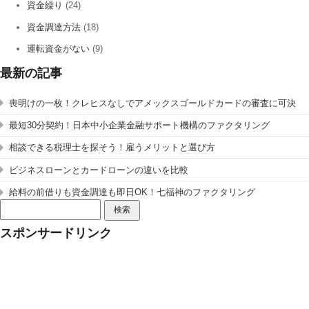
資金繰り
(24)
資金調達方法
(18)
運転資金がない
(9)
最新の記事
喪明けの一枚！クレヒスなしでアメックスゴールドカードの審査に可決
最短30分契約！日本中小企業金融サポート機構のファクタリング
相談できる税理士を探そう！雇うメリットと選び方
ビジネスローンとカードローンの違いを比較
給料の前借りも資金調達も即日OK！七福神のファクタリング
検
索:
スポンサードリンク