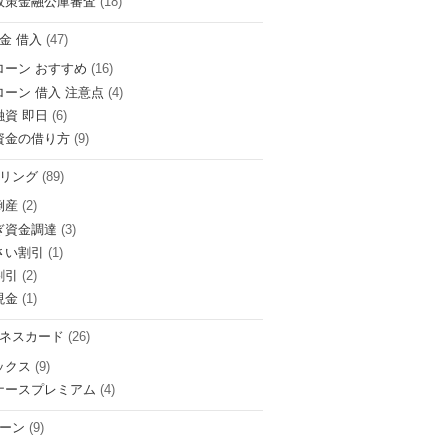
政策金融公庫審査
(18)
金 借入
(47)
ローン おすすめ
(16)
ローン 借入 注意点
(4)
融資 即日
(6)
資金の借り方
(9)
リング
(89)
倒産
(2)
ぎ資金調達
(3)
さい割引
(1)
割引
(2)
現金
(1)
ネスカード
(26)
ックス
(9)
ナースプレミアム
(4)
ーン
(9)