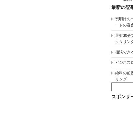
最新の記
喪明けの
ードの審
最短30
クタリン
相談でき
ビジネス
給料の前
リング
検
索:
スポンサ