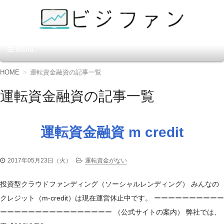
資金調達の方法【ビジファ
Menu
ン】
コ
HOME
運転資金融資の記事一覧
ン
テ
運転資金融資の記事一覧
ン
ツ
へ
移
運転資金融資 m credit
動
2017年05月23日（火）
運転資金がない
投資型クラウドファンディング（ソーシャルレンディング） みんなの
クレジット（m-credit）は現在運営休止中です。 ーーーーーーーーーー
ーーーーーーーーーーーーーーーー （公式サイトの案内） 弊社では、