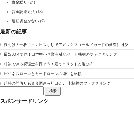
資金繰り
(24)
資金調達方法
(18)
運転資金がない
(9)
最新の記事
喪明けの一枚！クレヒスなしでアメックスゴールドカードの審査に可決
最短30分契約！日本中小企業金融サポート機構のファクタリング
相談できる税理士を探そう！雇うメリットと選び方
ビジネスローンとカードローンの違いを比較
給料の前借りも資金調達も即日OK！七福神のファクタリング
検
索:
スポンサードリンク