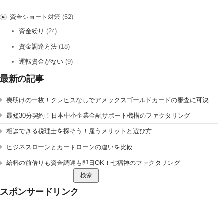
資金ショート対策
(52)
資金繰り
(24)
資金調達方法
(18)
運転資金がない
(9)
最新の記事
喪明けの一枚！クレヒスなしでアメックスゴールドカードの審査に可決
最短30分契約！日本中小企業金融サポート機構のファクタリング
相談できる税理士を探そう！雇うメリットと選び方
ビジネスローンとカードローンの違いを比較
給料の前借りも資金調達も即日OK！七福神のファクタリング
検
索:
スポンサードリンク