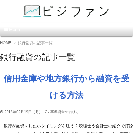
資金調達の方法【ビジファ
Menu
ン】
コ
HOME
銀行融資の記事一覧
ン
テ
銀行融資の記事一覧
ン
ツ
へ
移
信用金庫や地方銀行から融資を受
動
ける方法
2018年02月19日（月）
事業資金の借り方
1.銀行が融資をしたいタイミングを狙う 2.税理士や会計士の紹介で打診