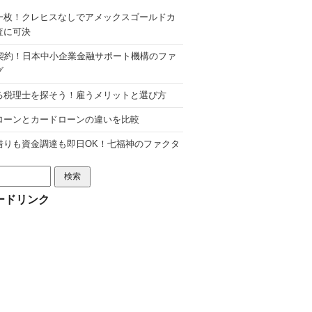
一枚！クレヒスなしでアメックスゴールドカ
査に可決
分契約！日本中小企業金融サポート機構のファ
グ
る税理士を探そう！雇うメリットと選び方
ローンとカードローンの違いを比較
借りも資金調達も即日OK！七福神のファクタ
ードリンク