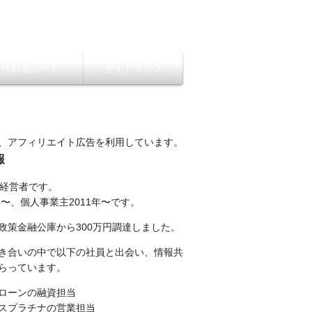
ら作れるカード
サイトマップ
、アフィリエイト広告を利用しています。
報
性経営者です。
年〜、個人事業主2011年〜です。
政策金融公庫から300万円調達しました。
き合いの中で以下の社員と出会い、情報共
らっています。
ローンの融資担当
スプラチナの営業担当