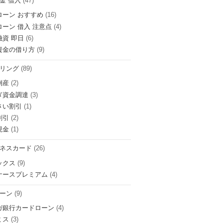
金 借入
(47)
ローン おすすめ
(16)
ローン 借入 注意点
(4)
融資 即日
(6)
資金の借り方
(9)
リング
(89)
倒産
(2)
ぎ資金調達
(3)
さい割引
(1)
割引
(2)
現金
(1)
ネスカード
(26)
ックス
(9)
ナースプレミアム
(4)
ーン
(9)
ガ銀行カードローン
(4)
ミス
(3)