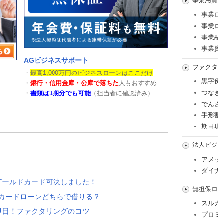
事業用資
事業
事業
事業
事業
AGビジネスサポート
ファクタ
・
最高1,000万円のビジネスローンはここだけ
黒字
・
銀行・信用金庫・公庫で落ちた
人もおすすめ
つな
・
書類は1期分でも可能
（担当者に確認済み）
でん
手形
期日
法人ビジ
アメ
ダイ
ゴールドカード可決しました！
無担保ロ
カードローンどちらで借りる？
スル
即日！ファクタリングのコツ
プロ