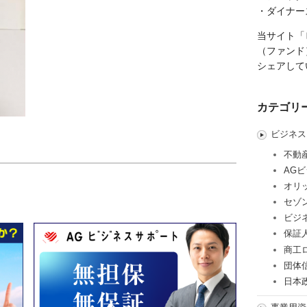
・ダイナー
当サイト「
（ファンド
シェアして
カテゴリ
ビジネス
不動
AG
オリ
セゾ
ビジ
保証
商工
団体
日本