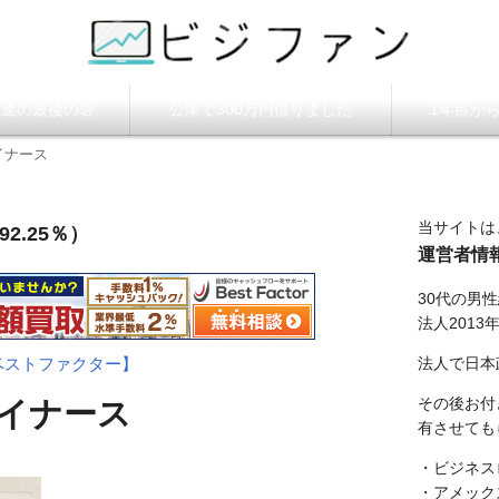
ビジファン】
調達の最後の砦
公庫で300万円借りました
1年目か
イナース
当サイトは
2.25％）
運営者情
30代の男
法人2013
法人で日本
ベストファクター】
その後お付
イナース
有させても
・ビジネス
・アメック