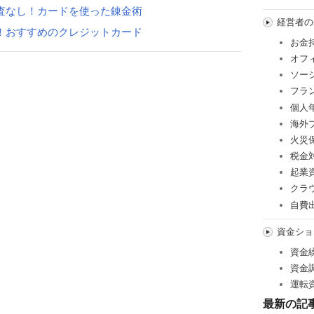
査なし！カードを使った錬金術
経営者の
！おすすめのクレジットカード
お金
オフ
ソー
フラ
個人
海外
火災
税金
起業
クラ
自費
資金ショ
資金
資金
運転
最新の記