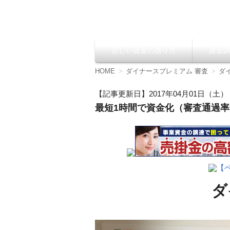
資金調達の方法【
正しい資金の借り方
資金
コ
ン
テ
HOME
ダイナースプレミアム 審査
ダ
ン
ツ
【記事更新日】2017年04月01日（土）
へ
最短1時間で資金化（審査通過率9
移
動
【
ダ