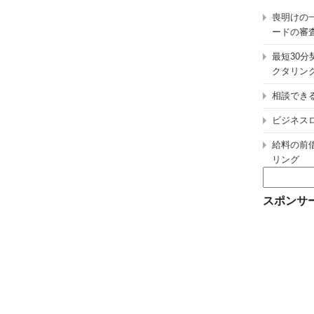
喪明けの
ードの審
最短30
クタリン
相談でき
ビジネス
給料の前
リング
検
索:
スポンサ