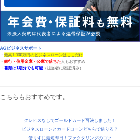
AGビジネスサポート
・
最高1,000万円のビジネスローンはここだけ
・
銀行・信用金庫・公庫で落ちた
人もおすすめ
・
書類は1期分でも可能
（担当者に確認済み）
こちらもおすすめです。
クレヒスなしでゴールドカード可決しました！
ビジネスローンとカードローンどちらで借りる？
借りずに最短即日！ファクタリングのコツ