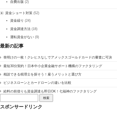
自費出版
(2)
資金ショート対策
(52)
資金繰り
(24)
資金調達方法
(18)
運転資金がない
(9)
最新の記事
喪明けの一枚！クレヒスなしでアメックスゴールドカードの審査に可決
最短30分契約！日本中小企業金融サポート機構のファクタリング
相談できる税理士を探そう！雇うメリットと選び方
ビジネスローンとカードローンの違いを比較
給料の前借りも資金調達も即日OK！七福神のファクタリング
検
索:
スポンサードリンク