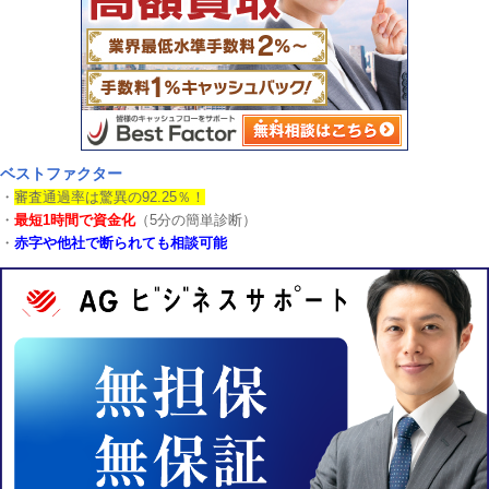
ベストファクター
・
審査通過率は驚異の92.25％！
・
最短1時間で資金化
（5分の簡単診断）
・
赤字や他社で断られても相談可能