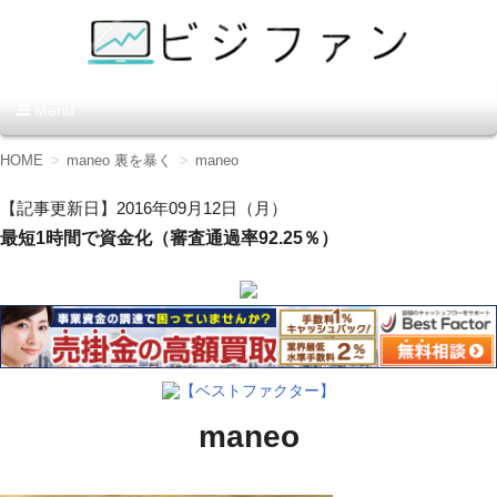
資金調達の方法【ビジファ
Menu
ン】
コ
HOME
maneo 裏を暴く
maneo
ン
テ
【記事更新日】2016年09月12日（月）
ン
最短1時間で資金化（審査通過率92.25％）
ツ
へ
移
動
【ベストファクター】
maneo