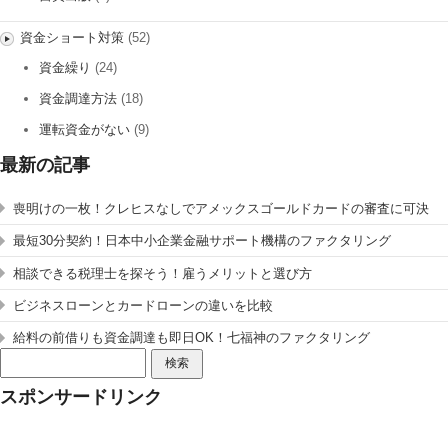
資金ショート対策
(52)
資金繰り
(24)
資金調達方法
(18)
運転資金がない
(9)
最新の記事
喪明けの一枚！クレヒスなしでアメックスゴールドカードの審査に可決
最短30分契約！日本中小企業金融サポート機構のファクタリング
相談できる税理士を探そう！雇うメリットと選び方
ビジネスローンとカードローンの違いを比較
給料の前借りも資金調達も即日OK！七福神のファクタリング
検
索:
スポンサードリンク