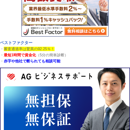
ベストファクター
・
審査通過率は驚異の92.25％！
・
最短1時間で資金化
（5分の簡単診断）
・
赤字や他社で断られても相談可能