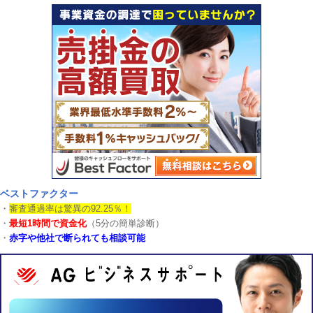
ベストファクター
・
審査通過率は驚異の92.25％！
・
最短1時間で資金化
（5分の簡単診断）
・
赤字や他社で断られても相談可能