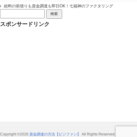
給料の前借りも資金調達も即日OK！七福神のファクタリング
検
索:
スポンサードリンク
Copyright ©2026
資金調達の方法【ビジファン】
All Rights Reserved.