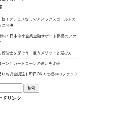
事
一枚！クレヒスなしでアメックスゴールドカ
査に可決
分契約！日本中小企業金融サポート機構のファ
グ
る税理士を探そう！雇うメリットと選び方
ローンとカードローンの違いを比較
借りも資金調達も即日OK！七福神のファクタ
ードリンク