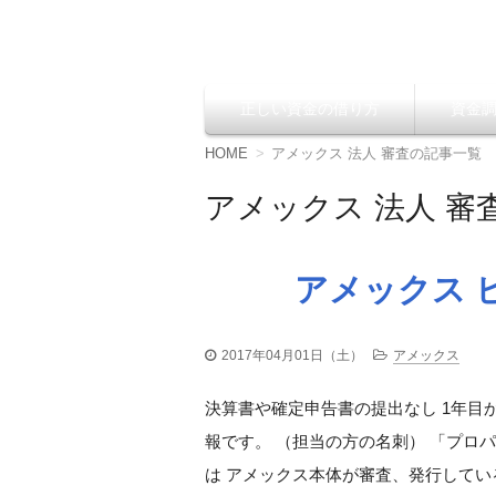
資金調達の方法【
正しい資金の借り方
資金
コ
ン
テ
HOME
アメックス 法人 審査の記事一覧
ン
ツ
アメックス 法人 審
へ
移
動
アメックス 
2017年04月01日（土）
アメックス
決算書や確定申告書の提出なし 1年目
報です。 （担当の方の名刺） 「プロ
は アメックス本体が審査、発行してい