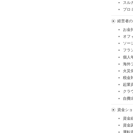
スル
プロ
経営者の
お金
オフ
ソー
フラ
個人
海外
火災
税金
起業
クラ
自費
資金ショ
資金
資金
運転