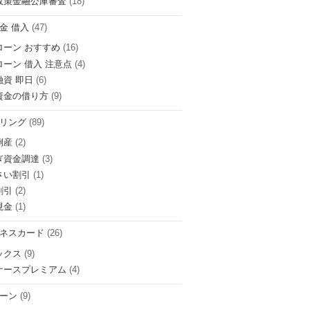
政策金融公庫審査
(18)
金 借入
(47)
ローン おすすめ
(16)
ローン 借入 注意点
(4)
融資 即日
(6)
資金の借り方
(9)
リング
(89)
倒産
(2)
ぎ資金調達
(3)
さい割引
(1)
割引
(2)
現金
(1)
ネスカード
(26)
ックス
(9)
ナースプレミアム
(4)
ーン
(9)