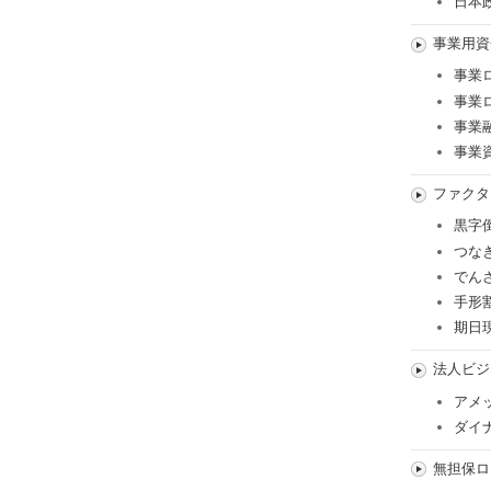
日本
事業用資
事業
事業
事業
事業
ファクタ
黒字
つな
でん
手形
期日
法人ビジ
アメ
ダイ
無担保ロ