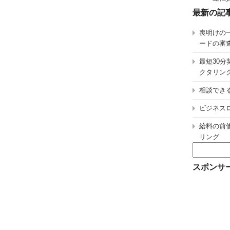
最新の記
喪明けの
ードの審
最短30
クタリン
相談でき
ビジネス
給料の前
リング
検
索:
スポンサ