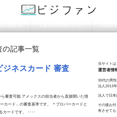
ビジファン】
調達の最後の砦
公庫で300万円借りました
1年目か
査の記事一覧
当サイトは
ビジネスカード 審査
運営者情
30代の男
法人2013
法人で日本
から審査可能 アメックスの担当者から直接聞いた情
パーカード」の審査基準です。 ＊プロパーカードと
その後お付
有させても
るカードです。 ‥‥