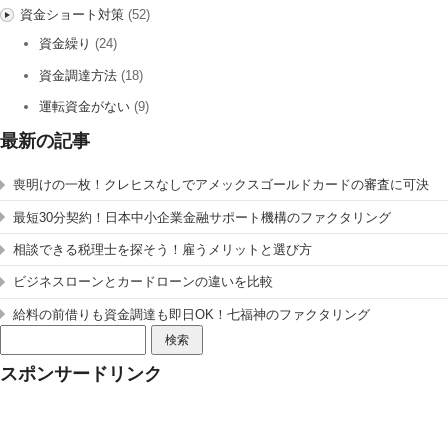
資金ショート対策
(52)
資金繰り
(24)
資金調達方法
(18)
運転資金がない
(9)
最新の記事
喪明けの一枚！クレヒスなしでアメックスゴールドカードの審査に可決
最短30分契約！日本中小企業金融サポート機構のファクタリング
相談できる税理士を探そう！雇うメリットと選び方
ビジネスローンとカードローンの違いを比較
給料の前借りも資金調達も即日OK！七福神のファクタリング
検
索:
スポンサードリンク