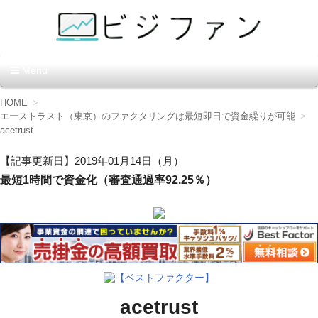
資金調達の方法【ビジファ
Menu
ン】
コ
HOME
ン
エーストラスト（東京）のファクタリングは最短即日で資金繰りが可能
テ
acetrust
ン
ツ
【記事更新日】2019年01月14日（月）
へ
最短1時間で資金化（審査通過率92.25％）
移
動
【ベストファクター】
acetrust