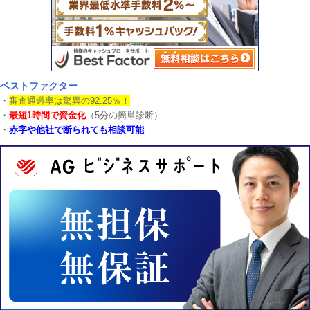
ベストファクター
・
審査通過率は驚異の92.25％！
・
最短1時間で資金化
（5分の簡単診断）
・
赤字や他社で断られても相談可能