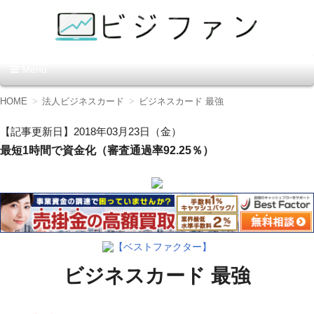
資金調達の方法【ビジファ
Menu
ン】
コ
HOME
法人ビジネスカード
ビジネスカード 最強
ン
テ
【記事更新日】2018年03月23日（金）
ン
最短1時間で資金化（審査通過率92.25％）
ツ
へ
移
動
【ベストファクター】
ビジネスカード 最強