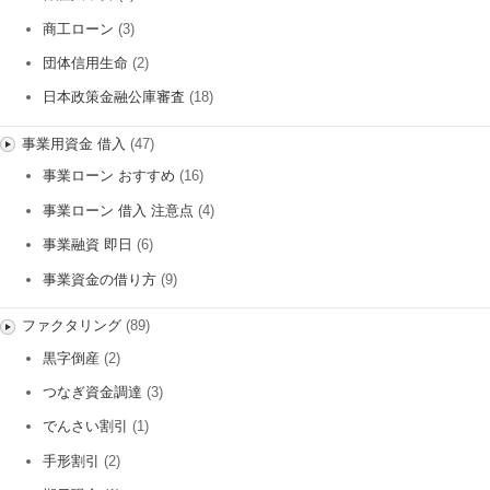
商工ローン
(3)
団体信用生命
(2)
日本政策金融公庫審査
(18)
事業用資金 借入
(47)
事業ローン おすすめ
(16)
事業ローン 借入 注意点
(4)
事業融資 即日
(6)
事業資金の借り方
(9)
ファクタリング
(89)
黒字倒産
(2)
つなぎ資金調達
(3)
でんさい割引
(1)
手形割引
(2)