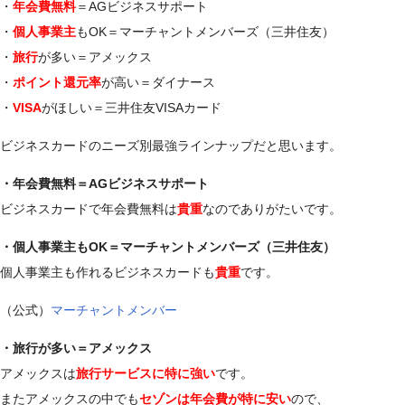
・
年会費無料
＝AGビジネスサポート
・
個人事業主
もOK＝マーチャントメンバーズ（三井住友）
・
旅行
が多い＝アメックス
・
ポイント還元率
が高い＝ダイナース
・
VISA
がほしい＝三井住友VISAカード
ビジネスカードのニーズ別最強ラインナップだと思います。
・年会費無料＝AGビジネスサポート
ビジネスカードで年会費無料は
貴重
なのでありがたいです。
・個人事業主もOK＝マーチャントメンバーズ（三井住友）
個人事業主も作れるビジネスカードも
貴重
です。
（公式）
マーチャントメンバー
・旅行が多い＝アメックス
アメックスは
旅行サービスに特に強い
です。
またアメックスの中でも
セゾンは年会費が特に安い
ので、