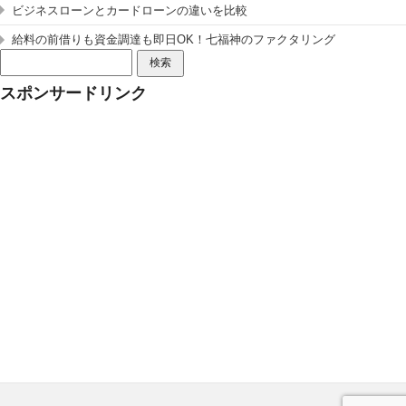
ビジネスローンとカードローンの違いを比較
給料の前借りも資金調達も即日OK！七福神のファクタリング
検
索:
スポンサードリンク