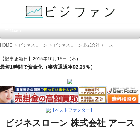
資金調達の方法【ビジファ
Menu
ン】
コ
HOME
ビジネスローン
ビジネスローン 株式会社 アース
ン
テ
【記事更新日】2015年10月15日（木）
ン
最短1時間で資金化（審査通過率92.25％）
ツ
へ
移
動
【ベストファクター】
ビジネスローン 株式会社 アース