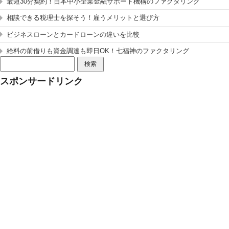
最短30分契約！日本中小企業金融サポート機構のファクタリング
相談できる税理士を探そう！雇うメリットと選び方
ビジネスローンとカードローンの違いを比較
給料の前借りも資金調達も即日OK！七福神のファクタリング
検
索:
スポンサードリンク