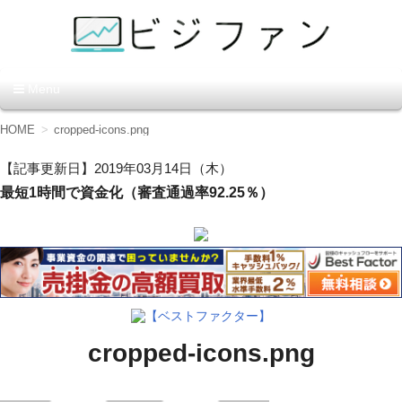
資金調達の方法【ビジファ
Menu
ン】
コ
HOME
cropped-icons.png
ン
テ
【記事更新日】2019年03月14日（木）
ン
最短1時間で資金化（審査通過率92.25％）
ツ
へ
移
動
【ベストファクター】
cropped-icons.png