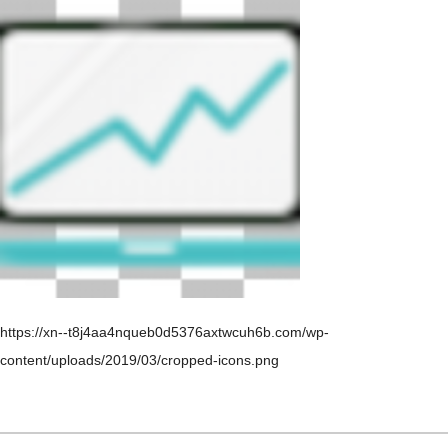
https://xn--t8j4aa4nqueb0d5376axtwcuh6b.com/wp-
content/uploads/2019/03/cropped-icons.png