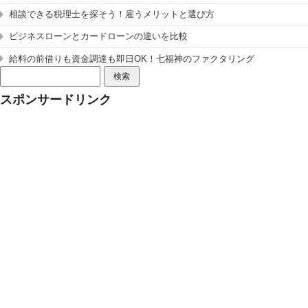
相談できる税理士を探そう！雇うメリットと選び方
ビジネスローンとカードローンの違いを比較
給料の前借りも資金調達も即日OK！七福神のファクタリング
検
索:
スポンサードリンク