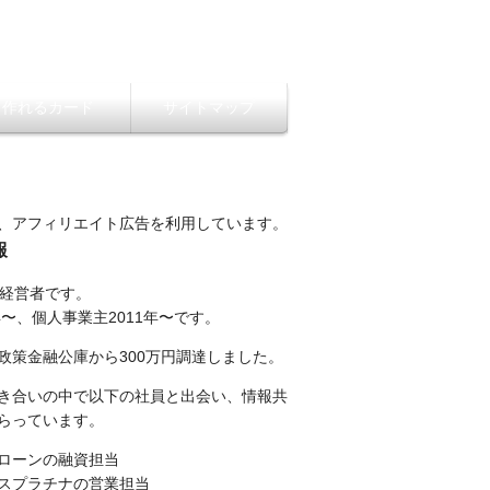
ら作れるカード
サイトマップ
、アフィリエイト広告を利用しています。
報
性経営者です。
年〜、個人事業主2011年〜です。
政策金融公庫から300万円調達しました。
き合いの中で以下の社員と出会い、情報共
らっています。
ローンの融資担当
スプラチナの営業担当