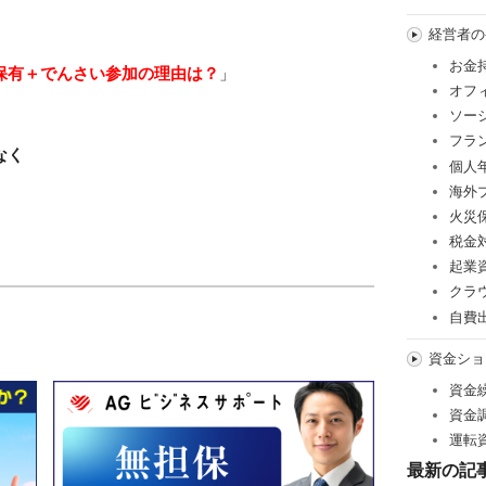
経営者の
お金
保有＋でんさい参加の理由は？
」
オフ
ソー
フラ
なく
個人
海外
火災
税金
起業
クラ
自費
資金ショ
資金
資金
運転
最新の記