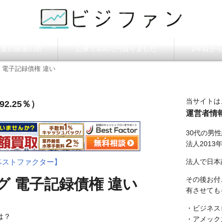
ビジファン】
調達の最後の砦
公庫で300万円借りました
1年目か
 電子記録債権 違い
当サイトは
2.25％）
運営者情
30代の男
法人2013
法人で日本
ベストファクター】
その後お付
 電子記録債権 違い
有させても
・ビジネス
は？
・アメック