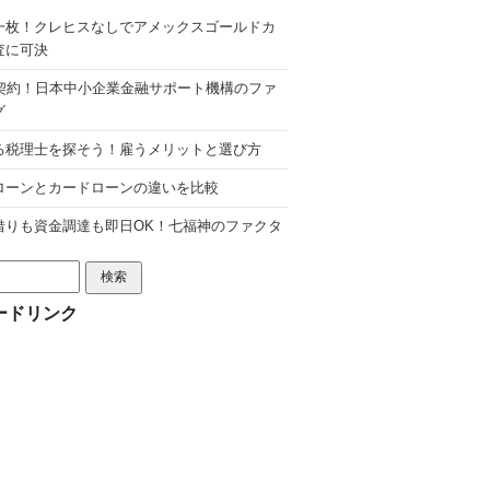
一枚！クレヒスなしでアメックスゴールドカ
査に可決
分契約！日本中小企業金融サポート機構のファ
グ
る税理士を探そう！雇うメリットと選び方
ローンとカードローンの違いを比較
借りも資金調達も即日OK！七福神のファクタ
ードリンク