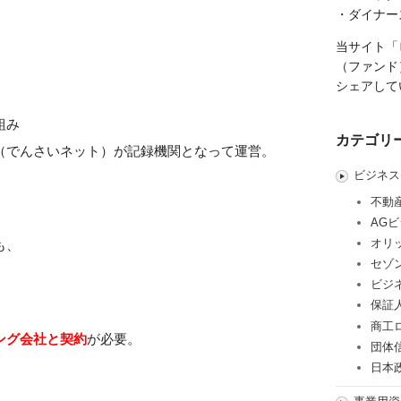
・ダイナー
当サイト「
（ファンド
シェアして
組み
カテゴリ
（でんさいネット）が記録機関となって運営。
ビジネス
）
不動
AG
オリ
も、
セゾ
。
ビジ
保証
商工
ング会社と契約
が必要。
団体
日本