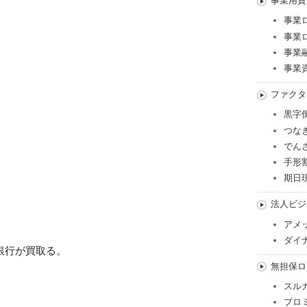
事業用資
事業
事業
事業
事業
ファクタ
黒字
つな
でん
手形
期日
）
法人ビジ
アメ
ダイ
銀行が買取る。
無担保ロ
スル
プロ