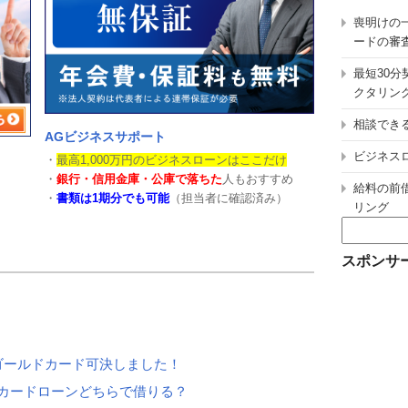
喪明けの
ードの審
最短30
クタリン
相談でき
AGビジネスサポート
ビジネス
・
最高1,000万円のビジネスローンはここだけ
・
銀行・信用金庫・公庫で落ちた
人もおすすめ
給料の前
・
書類は1期分でも可能
（担当者に確認済み）
リング
検
索:
スポンサ
ゴールドカード可決しました！
カードローンどちらで借りる？