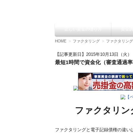
資金調達の方法【
正しい資金の借り方
資金
コ
ン
テ
HOME
ファクタリング
ファクタリング
ン
ツ
【記事更新日】2015年10月13日（火）
へ
最短1時間で資金化（審査通過率9
移
動
【
ファクタリング
ファクタリングと電子記録債権の違い