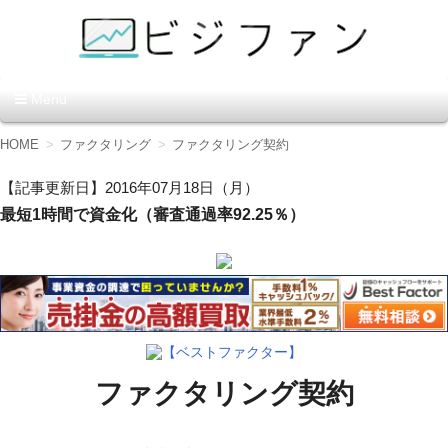
資金調達の方法【ビジファ
Menu
ン】
コ
HOME
ファクタリング
ファクタリング契約
ン
テ
【記事更新日】2016年07月18日（月）
ン
最短1時間で資金化（審査通過率92.25％）
ツ
へ
移
動
【ベストファクター】
ファクタリング契約