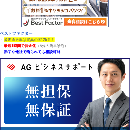
ベストファクター
・
審査通過率は驚異の92.25％！
・
最短1時間で資金化
（5分の簡単診断）
・
赤字や他社で断られても相談可能