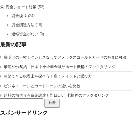
資金ショート対策
(52)
資金繰り
(24)
資金調達方法
(18)
運転資金がない
(9)
最新の記事
喪明けの一枚！クレヒスなしでアメックスゴールドカードの審査に可決
最短30分契約！日本中小企業金融サポート機構のファクタリング
相談できる税理士を探そう！雇うメリットと選び方
ビジネスローンとカードローンの違いを比較
給料の前借りも資金調達も即日OK！七福神のファクタリング
検
索:
スポンサードリンク