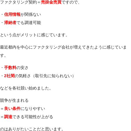
ファクタリング契約＝
売掛金売買
ですので、
・
信用情報
が関係ない
・
滞納者
でも調達可能
という点がメリットに感じています。
最近都内を中心にファクタリング会社が増えてきたように感じていま
す。
・
手数料
の安さ
・
2社間
の気軽さ（取引先に知られない）
などを各社競い始めました。
競争が生まれる
＝
良い条件
になりやすい
＝
調達
できる可能性が上がる
のはありがたいことだと思います。