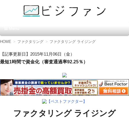
資金調達の方法【ビジファ
Menu
ン】
コ
HOME
ファクタリング
ファクタリング ライジング
ン
テ
【記事更新日】2015年11月06日（金）
ン
最短1時間で資金化（審査通過率92.25％）
ツ
へ
移
動
【ベストファクター】
ファクタリング ライジング