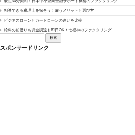
最短30分契約！日本中小企業金融サポート機構のファクタリング
相談できる税理士を探そう！雇うメリットと選び方
ビジネスローンとカードローンの違いを比較
給料の前借りも資金調達も即日OK！七福神のファクタリング
検
索:
スポンサードリンク