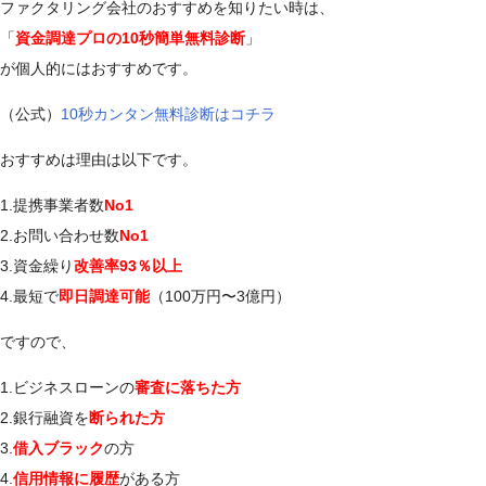
ファクタリング会社のおすすめを知りたい時は、
「
資金調達プロの10秒簡単無料診断
」
が個人的にはおすすめです。
（公式）
10秒カンタン無料診断はコチラ
おすすめは理由は以下です。
1.提携事業者数
No1
2.お問い合わせ数
No1
3.資金繰り
改善率93％以上
4.最短で
即日調達可能
（100万円〜3億円）
ですので、
1.ビジネスローンの
審査に落ちた方
2.銀行融資を
断られた方
3.
借入ブラック
の方
4.
信用情報に履歴
がある方