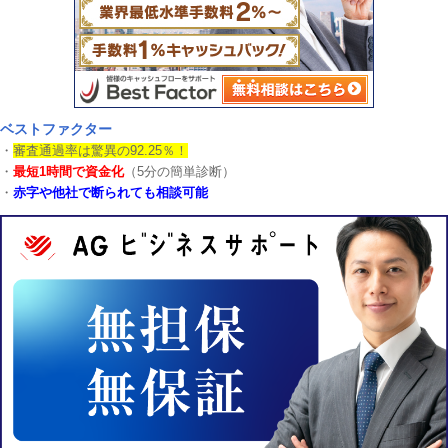
ベストファクター
・
審査通過率は驚異の92.25％！
・
最短1時間で資金化
（5分の簡単診断）
・
赤字や他社で断られても相談可能