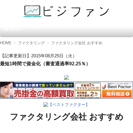
資金調達の方法【ビジファ
Menu
ン】
コ
HOME
ファクタリング
ファクタリング会社 おすすめ
ン
テ
【記事更新日】2015年08月25日（火）
ン
最短1時間で資金化（審査通過率92.25％）
ツ
へ
移
動
【ベストファクター】
ファクタリング会社 おすすめ