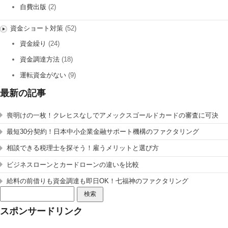
自費出版
(2)
資金ショート対策
(52)
資金繰り
(24)
資金調達方法
(18)
運転資金がない
(9)
最新の記事
喪明けの一枚！クレヒスなしでアメックスゴールドカードの審査に可決
最短30分契約！日本中小企業金融サポート機構のファクタリング
相談できる税理士を探そう！雇うメリットと選び方
ビジネスローンとカードローンの違いを比較
給料の前借りも資金調達も即日OK！七福神のファクタリング
検
索:
スポンサードリンク