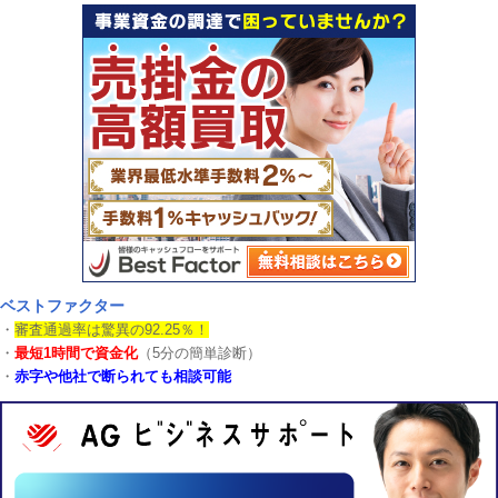
ベストファクター
・
審査通過率は驚異の92.25％！
・
最短1時間で資金化
（5分の簡単診断）
・
赤字や他社で断られても相談可能