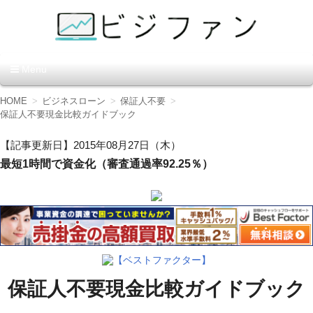
資金調達の方法【ビジファ
Menu
ン】
コ
HOME
ビジネスローン
保証人不要
ン
保証人不要現金比較ガイドブック
テ
ン
【記事更新日】2015年08月27日（木）
ツ
最短1時間で資金化（審査通過率92.25％）
へ
移
動
【ベストファクター】
保証人不要現金比較ガイドブック