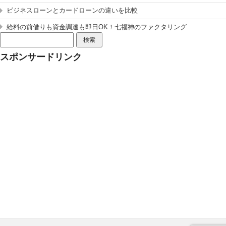
ビジネスローンとカードローンの違いを比較
給料の前借りも資金調達も即日OK！七福神のファクタリング
検
索:
スポンサードリンク