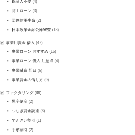
保証人不要
(4)
商工ローン
(3)
団体信用生命
(2)
日本政策金融公庫審査
(18)
事業用資金 借入
(47)
事業ローン おすすめ
(16)
事業ローン 借入 注意点
(4)
事業融資 即日
(6)
事業資金の借り方
(9)
ファクタリング
(89)
黒字倒産
(2)
つなぎ資金調達
(3)
でんさい割引
(1)
手形割引
(2)