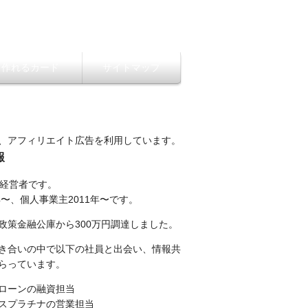
ら作れるカード
サイトマップ
、アフィリエイト広告を利用しています。
報
性経営者です。
年〜、個人事業主2011年〜です。
政策金融公庫から300万円調達しました。
き合いの中で以下の社員と出会い、情報共
らっています。
ローンの融資担当
スプラチナの営業担当