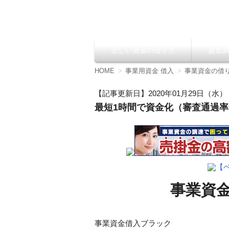
資金調達の方法【
正しい資金の借り方
資金
コ
ン
テ
HOME
事業用資金 借入
事業資金の借
ン
ツ
【記事更新日】2020年01月29日（水）
へ
最短1時間で資金化（審査通過率9
移
動
【
事業資金
事業資金借入ブラック