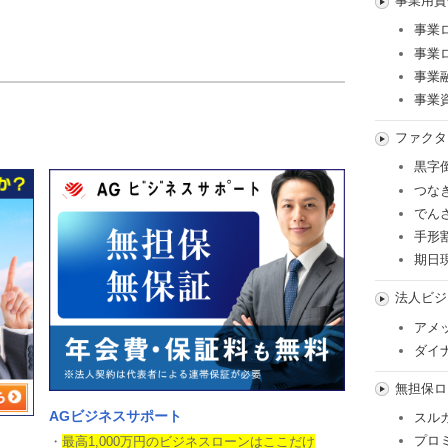
事業用資
事業
事業
事業
事業
ファクタ
黒字
つな
でん
手形
期日
法人ビジ
アメ
ダイ
無担保ロ
AGビジネスサポート
スル
プロ
・
最高1,000万円のビジネスローンはここだけ