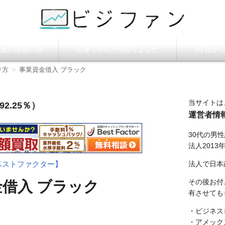
ビジファン】
調達の最後の砦
公庫で300万円借りました
1年目か
り方
事業資金借入 ブラック
当サイトは
2.25％）
運営者情
30代の男
法人2013
法人で日本
ベストファクター】
その後お付
借入 ブラック
有させても
・ビジネス
・アメック