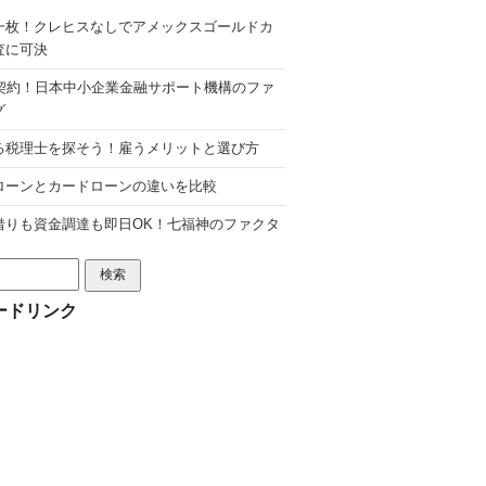
一枚！クレヒスなしでアメックスゴールドカ
査に可決
分契約！日本中小企業金融サポート機構のファ
グ
る税理士を探そう！雇うメリットと選び方
ローンとカードローンの違いを比較
借りも資金調達も即日OK！七福神のファクタ
ードリンク