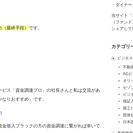
・ダイナー
当サイト「
（ファンド
め（最終手段）
です。
シェアして
カテゴリ
ビジネス
不動
AG
オリ
セゾ
ービス「資金調達プロ」の社長さんと私は交流があ
ビジ
かなりおすすめ」です。
保証
商工
由
団体
日本
資金借入ブラックの方の資金調達に繋がれば幸いで