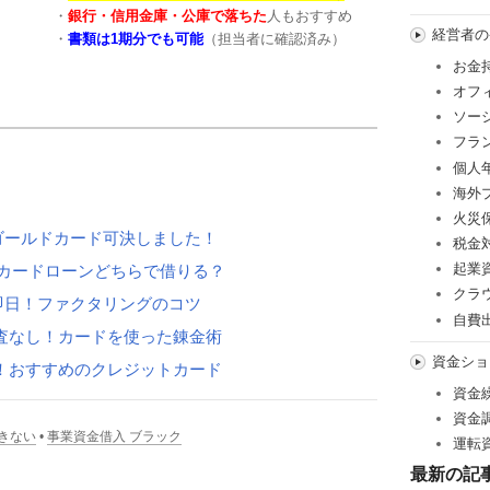
・
銀行・信用金庫・公庫で落ちた
人もおすすめ
経営者の
・
書類は1期分でも可能
（担当者に確認済み）
お金
オフ
ソー
フラ
個人
海外
火災
ゴールドカード可決しました！
税金
起業
カードローンどちらで借りる？
クラ
即日！ファクタリングのコツ
自費
査なし！カードを使った錬金術
資金ショ
！おすすめのクレジットカード
資金
資金
きない
•
事業資金借入 ブラック
運転
最新の記