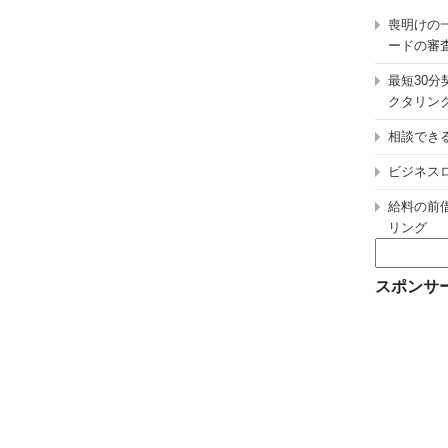
喪明けの
ードの審
最短30
クタリン
相談でき
ビジネス
給料の前
リング
検
索:
スポンサ