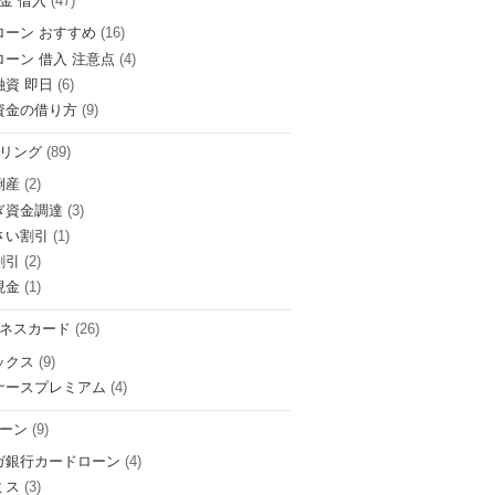
金 借入
(47)
ローン おすすめ
(16)
ローン 借入 注意点
(4)
融資 即日
(6)
資金の借り方
(9)
リング
(89)
倒産
(2)
ぎ資金調達
(3)
さい割引
(1)
割引
(2)
現金
(1)
ネスカード
(26)
ックス
(9)
ナースプレミアム
(4)
ーン
(9)
ガ銀行カードローン
(4)
ミス
(3)