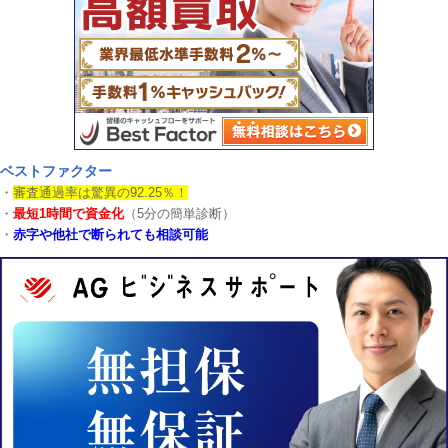
ベストファクター
・
審査通過率は驚異の92.25％！
・
最短1時間で資金化
（5分の簡単診断）
・
赤字や他社で断られても相談可能