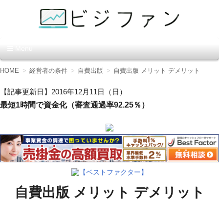
資金調達の方法【ビジファ
Menu
ン】
コ
HOME
経営者の条件
自費出版
自費出版 メリット デメリット
ン
テ
【記事更新日】2016年12月11日（日）
ン
最短1時間で資金化（審査通過率92.25％）
ツ
へ
移
動
【ベストファクター】
自費出版 メリット デメリット