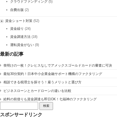
クラウドファンディング
(5)
自費出版
(2)
資金ショート対策
(52)
資金繰り
(24)
資金調達方法
(18)
運転資金がない
(9)
最新の記事
喪明けの一枚！クレヒスなしでアメックスゴールドカードの審査に可決
最短30分契約！日本中小企業金融サポート機構のファクタリング
相談できる税理士を探そう！雇うメリットと選び方
ビジネスローンとカードローンの違いを比較
給料の前借りも資金調達も即日OK！七福神のファクタリング
検
索:
スポンサードリンク