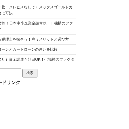
一枚！クレヒスなしでアメックスゴールドカ
査に可決
分契約！日本中小企業金融サポート機構のファ
グ
る税理士を探そう！雇うメリットと選び方
ローンとカードローンの違いを比較
借りも資金調達も即日OK！七福神のファクタ
ードリンク