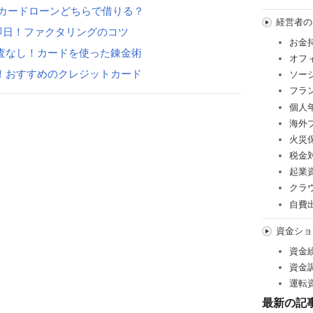
カードローンどちらで借りる？
経営者の
即日！ファクタリングのコツ
お金
査なし！カードを使った錬金術
オフ
！おすすめのクレジットカード
ソー
フラ
個人
海外
火災
税金
起業
クラ
自費
資金ショ
資金
資金
運転
最新の記