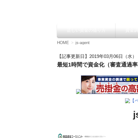
資金調達の方法【
正しい資金の借り方
資金
コ
ン
テ
HOME
js-agent
ン
ツ
【記事更新日】2019年03月06日（水）
へ
最短1時間で資金化（審査通過率9
移
動
【
j