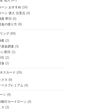
金 借入
(47)
ローン おすすめ
(16)
ローン 借入 注意点
(4)
融資 即日
(6)
資金の借り方
(9)
リング
(89)
倒産
(2)
ぎ資金調達
(3)
さい割引
(1)
割引
(2)
現金
(1)
ネスカード
(26)
ックス
(9)
ナースプレミアム
(4)
ーン
(9)
ガ銀行カードローン
(4)
ミス
(3)