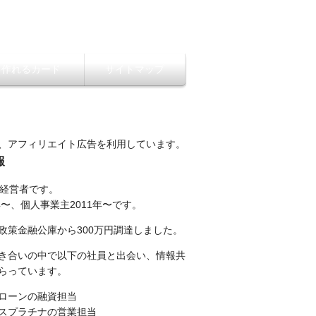
ら作れるカード
サイトマップ
、アフィリエイト広告を利用しています。
報
性経営者です。
年〜、個人事業主2011年〜です。
政策金融公庫から300万円調達しました。
き合いの中で以下の社員と出会い、情報共
らっています。
ローンの融資担当
スプラチナの営業担当