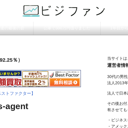
ビジファン】
調達の最後の砦
公庫で300万円借りました
1年目か
当サイトは
2.25％）
運営者情
30代の男
法人2013
法人で日本
ベストファクター】
その後お付
s-agent
有させても
・ビジネス
・アメック