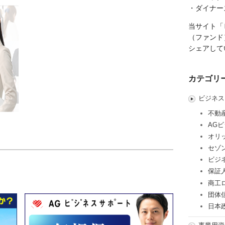
・ダイナー
当サイト「
（ファンド
シェアして
カテゴリ
ビジネス
不動
AG
オリ
セゾ
ビジ
保証
商工
団体
日本