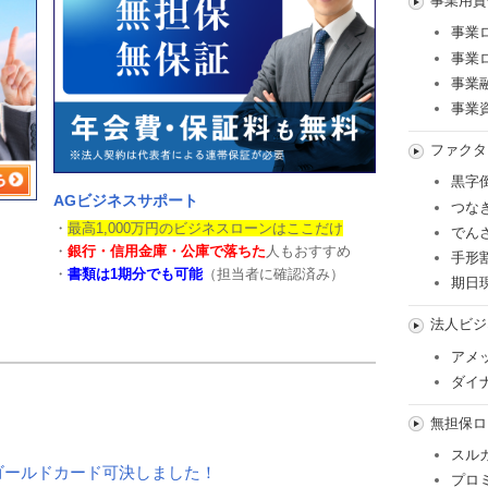
事業用資
事業
事業
事業
事業
ファクタ
黒字
AGビジネスサポート
つな
・
最高1,000万円のビジネスローンはここだけ
でん
・
銀行・信用金庫・公庫で落ちた
人もおすすめ
手形
・
書類は1期分でも可能
（担当者に確認済み）
期日
法人ビジ
アメ
ダイ
無担保ロ
スル
ゴールドカード可決しました！
プロ