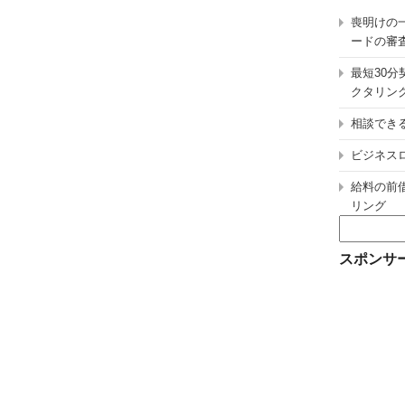
喪明けの
ードの審
最短30
クタリン
相談でき
ビジネス
給料の前
リング
検
索:
スポンサ