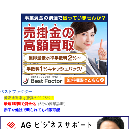
ベストファクター
・
審査通過率は驚異の92.25％！
・
最短1時間で資金化
（5分の簡単診断）
・
赤字や他社で断られても相談可能