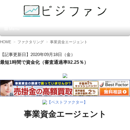
資金調達の方法【ビジファ
Menu
ン】
コ
HOME
ファクタリング
事業資金エージェント
ン
テ
【記事更新日】2020年09月18日（金）
ン
最短1時間で資金化（審査通過率92.25％）
ツ
へ
移
動
【ベストファクター】
事業資金エージェント