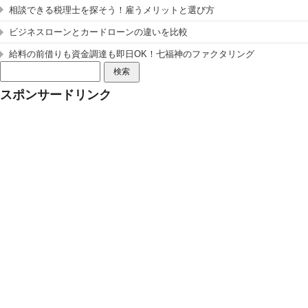
相談できる税理士を探そう！雇うメリットと選び方
ビジネスローンとカードローンの違いを比較
給料の前借りも資金調達も即日OK！七福神のファクタリング
検
索:
スポンサードリンク