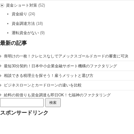
資金ショート対策
(52)
資金繰り
(24)
資金調達方法
(18)
運転資金がない
(9)
最新の記事
喪明けの一枚！クレヒスなしでアメックスゴールドカードの審査に可決
最短30分契約！日本中小企業金融サポート機構のファクタリング
相談できる税理士を探そう！雇うメリットと選び方
ビジネスローンとカードローンの違いを比較
給料の前借りも資金調達も即日OK！七福神のファクタリング
検
索:
スポンサードリンク