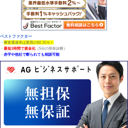
ベストファクター
・
審査通過率は驚異の92.25％！
・
最短1時間で資金化
（5分の簡単診断）
・
赤字や他社で断られても相談可能