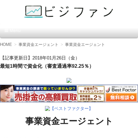
資金調達の方法【ビジファ
Menu
ン】
コ
HOME
事業資金エージェント
事業資金エージェント
ン
テ
【記事更新日】2018年01月26日（金）
ン
最短1時間で資金化（審査通過率92.25％）
ツ
へ
移
動
【ベストファクター】
事業資金エージェント