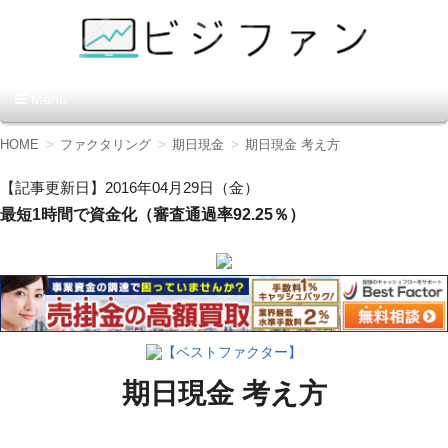
資金調達の方法【ビジファ
Menu
ン】
コ
HOME
ファクタリング
期日現金
期日現金 考え方
ン
テ
【記事更新日】2016年04月29日（金）
ン
最短1時間で資金化（審査通過率92.25％）
ツ
へ
移
動
【ベストファクター】
期日現金 考え方