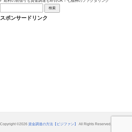
給料の前借りも資金調達も即日OK！七福神のファクタリング
検
索:
スポンサードリンク
Copyright ©2026
資金調達の方法【ビジファン】
All Rights Reserved.