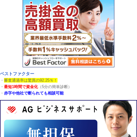
ベストファクター
・
審査通過率は驚異の92.25％！
・
最短1時間で資金化
（5分の簡単診断）
・
赤字や他社で断られても相談可能