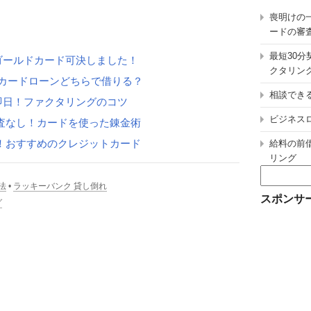
喪明けの
ードの審
最短30
ゴールドカード可決しました！
クタリン
カードローンどちらで借りる？
相談でき
即日！ファクタリングのコツ
ビジネス
査なし！カードを使った錬金術
！おすすめのクレジットカード
給料の前
リング
検
法
•
ラッキーバンク 貸し倒れ
索:
スポンサ
グ