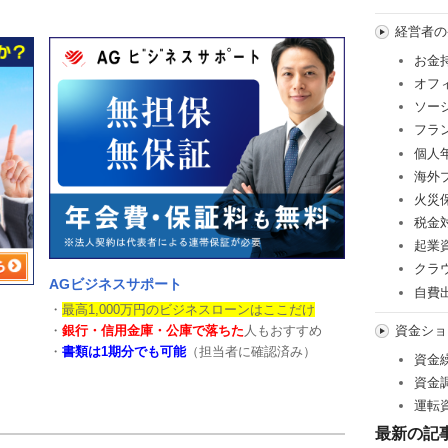
経営者の
お金
オフ
ソー
フラ
個人
海外
火災
税金
起業
クラ
AGビジネスサポート
自費
・
最高1,000万円のビジネスローンはここだけ
資金ショ
・
銀行・信用金庫・公庫で落ちた
人もおすすめ
・
書類は1期分でも可能
（担当者に確認済み）
資金
資金
運転
最新の記