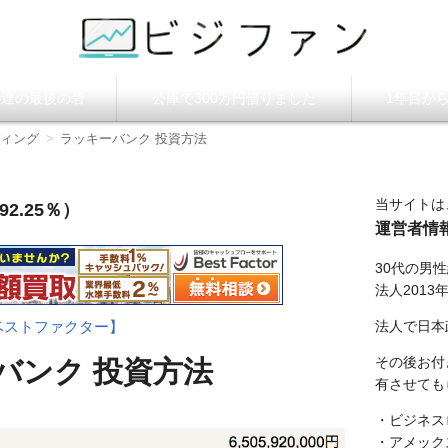
ビジファン】
調達の最後の砦
公庫で300万円借りました
1年目か
ィング
ラッキーバンク 投資方法
当サイトは
2.25％）
運営者情
30代の男
法人2013
法人で日本
ベストファクター】
その後お付
バンク 投資方法
有させても
・ビジネス
・アメック