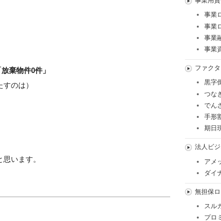
事業用資
事業
事業
事業
事業
ファクタ
「放棄物件0件」
黒字
たすのは）
つな
でん
手形
期日
法人ビジ
と思います。
アメ
ダイ
無担保ロ
スル
プロ