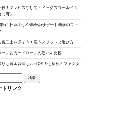
一枚！クレヒスなしでアメックスゴールドカ
査に可決
分契約！日本中小企業金融サポート機構のファ
グ
る税理士を探そう！雇うメリットと選び方
ローンとカードローンの違いを比較
借りも資金調達も即日OK！七福神のファクタ
ードリンク