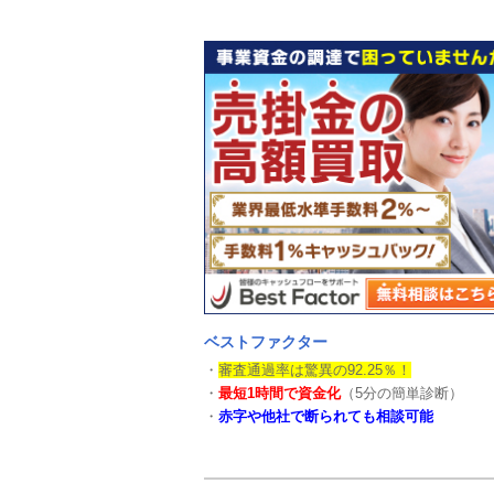
ベストファクター
・
審査通過率は驚異の92.25％！
・
最短1時間で資金化
（5分の簡単診断）
・
赤字や他社で断られても相談可能