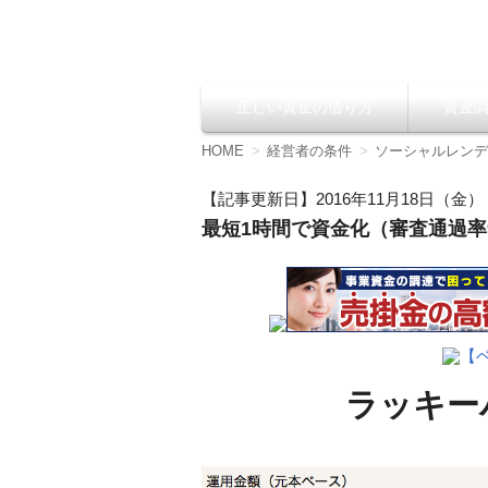
資金調達の方法【
正しい資金の借り方
資金
コ
ン
テ
HOME
経営者の条件
ソーシャルレンデ
ン
ツ
【記事更新日】2016年11月18日（金）
へ
最短1時間で資金化（審査通過率9
移
動
【
ラッキー