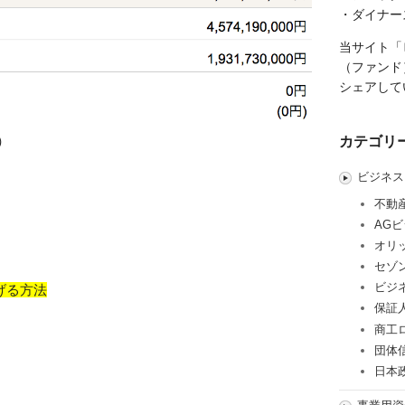
・ダイナー
当サイト「
（ファンド
シェアして
カテゴリ
）
ビジネス
不動
AG
オリ
セゾ
ビジ
げる方法
保証
商工
団体
日本