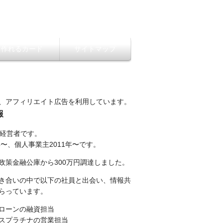
ら作れるカード
サイトマップ
、アフィリエイト広告を利用しています。
報
性経営者です。
年〜、個人事業主2011年〜です。
政策金融公庫から300万円調達しました。
き合いの中で以下の社員と出会い、情報共
らっています。
ローンの融資担当
スプラチナの営業担当