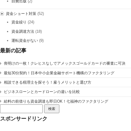
自費出版
(2)
資金ショート対策
(52)
資金繰り
(24)
資金調達方法
(18)
運転資金がない
(9)
最新の記事
喪明けの一枚！クレヒスなしでアメックスゴールドカードの審査に可決
最短30分契約！日本中小企業金融サポート機構のファクタリング
相談できる税理士を探そう！雇うメリットと選び方
ビジネスローンとカードローンの違いを比較
給料の前借りも資金調達も即日OK！七福神のファクタリング
検
索:
スポンサードリンク