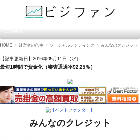
資金調達の方法【ビジファ
Menu
ン】
コ
HOME
経営者の条件
ソーシャルレンディング
みんなのクレジット
ン
テ
【記事更新日】2016年05月11日（水）
ン
最短1時間で資金化（審査通過率92.25％）
ツ
へ
移
動
【ベストファクター】
みんなのクレジット