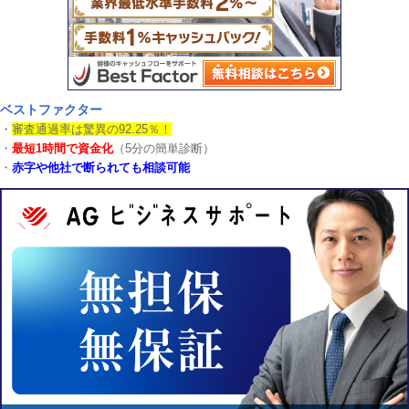
ベストファクター
・
審査通過率は驚異の92.25％！
・
最短1時間で資金化
（5分の簡単診断）
・
赤字や他社で断られても相談可能