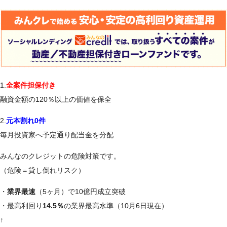
1.
全案件担保付き
融資金額の120％以上の価値を保全
2.
元本割れ0件
毎月投資家へ予定通り配当金を分配
みんなのクレジットの危険対策です。
（危険＝貸し倒れリスク）
・
業界最速
（5ヶ月）で10億円成立突破
・最高利回り
14.5％
の業界最高水準（10月6日現在）
↑