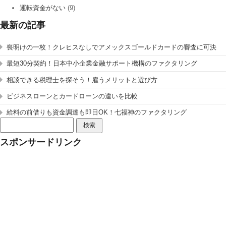
運転資金がない
(9)
最新の記事
喪明けの一枚！クレヒスなしでアメックスゴールドカードの審査に可決
最短30分契約！日本中小企業金融サポート機構のファクタリング
相談できる税理士を探そう！雇うメリットと選び方
ビジネスローンとカードローンの違いを比較
給料の前借りも資金調達も即日OK！七福神のファクタリング
検
索:
スポンサードリンク