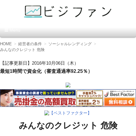
資金調達の方法【ビジファ
Menu
ン】
コ
HOME
経営者の条件
ソーシャルレンディング
ン
みんなのクレジット 危険
テ
ン
【記事更新日】2016年10月06日（木）
ツ
最短1時間で資金化（審査通過率92.25％）
へ
移
動
【ベストファクター】
みんなのクレジット 危険