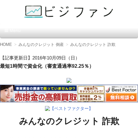
資金調達の方法【ビジファ
Menu
ン】
コ
HOME
みんなのクレジット 倒産
みんなのクレジット 詐欺
ン
テ
【記事更新日】2016年10月09日（日）
ン
最短1時間で資金化（審査通過率92.25％）
ツ
へ
移
動
【ベストファクター】
みんなのクレジット 詐欺