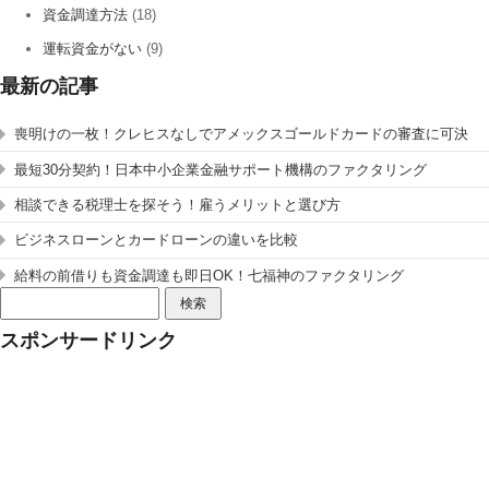
資金調達方法
(18)
運転資金がない
(9)
最新の記事
喪明けの一枚！クレヒスなしでアメックスゴールドカードの審査に可決
最短30分契約！日本中小企業金融サポート機構のファクタリング
相談できる税理士を探そう！雇うメリットと選び方
ビジネスローンとカードローンの違いを比較
給料の前借りも資金調達も即日OK！七福神のファクタリング
検
索:
スポンサードリンク