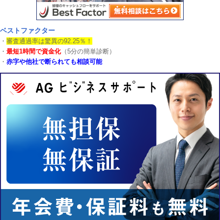
ベストファクター
・
審査通過率は驚異の92.25％！
・
最短1時間で資金化
（5分の簡単診断）
・
赤字や他社で断られても相談可能