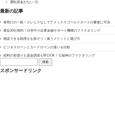
運転資金がない
(9)
最新の記事
喪明けの一枚！クレヒスなしでアメックスゴールドカードの審査に可決
最短30分契約！日本中小企業金融サポート機構のファクタリング
相談できる税理士を探そう！雇うメリットと選び方
ビジネスローンとカードローンの違いを比較
給料の前借りも資金調達も即日OK！七福神のファクタリング
検
索:
スポンサードリンク