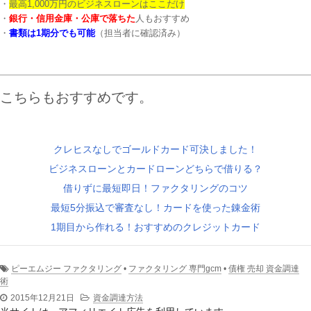
・
最高1,000万円のビジネスローンはここだけ
・
銀行・信用金庫・公庫で落ちた
人もおすすめ
・
書類は1期分でも可能
（担当者に確認済み）
こちらもおすすめです。
クレヒスなしでゴールドカード可決しました！
ビジネスローンとカードローンどちらで借りる？
借りずに最短即日！ファクタリングのコツ
最短5分振込で審査なし！カードを使った錬金術
1期目から作れる！おすすめのクレジットカード
ピーエムジー ファクタリング
•
ファクタリング 専門gcm
•
債権 売却 資金調達
術
2015年12月21日
資金調達方法