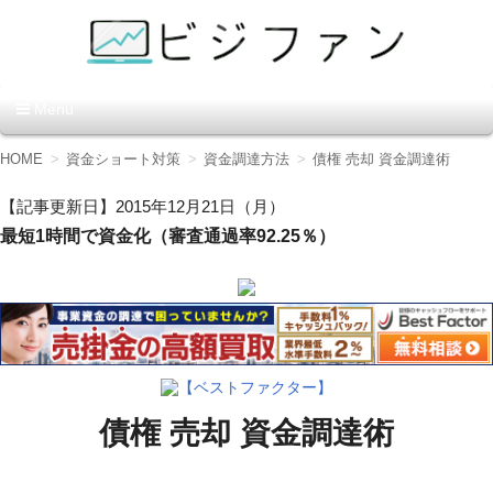
資金調達の方法【ビジファ
Menu
ン】
コ
HOME
資金ショート対策
資金調達方法
債権 売却 資金調達術
ン
テ
【記事更新日】2015年12月21日（月）
ン
最短1時間で資金化（審査通過率92.25％）
ツ
へ
移
動
【ベストファクター】
債権 売却 資金調達術