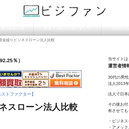
ビジファン】
調達の最後の砦
公庫で300万円借りました
1年目か
資金繰りビジネスローン法人比較
当サイトは
2.25％）
運営者情
30代の男
法人2013
法人で日本
ベストファクター】
その後お付
ネスローン法人比較
有させても
・ビジネス
。
・アメック