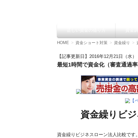
資金調達の方法【
正しい資金の借り方
資金
コ
ン
テ
HOME
資金ショート対策
資金繰り
ン
ツ
【記事更新日】2016年12月21日（水）
へ
最短1時間で資金化（審査通過率9
移
動
【
資金繰りビジ
資金繰りビジネスローン法人比較です