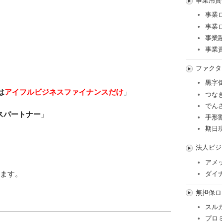
事業用資
事業
事業
事業
事業
ファクタ
黒字
は
アイフルビジネスファイナンスだけ
」
つな
でん
スパートナー
」
手形
期日
」
法人ビジ
アメ
います。
ダイ
無担保ロ
スル
プロ