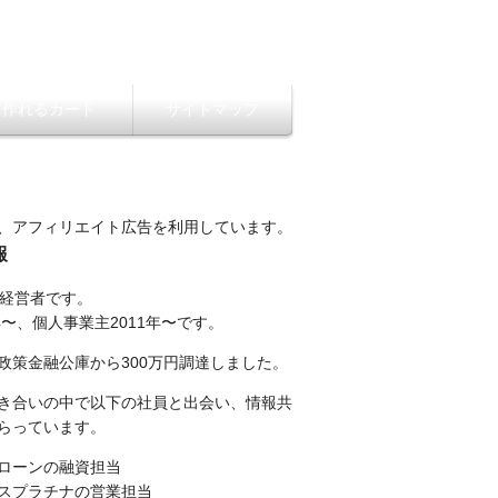
ら作れるカード
サイトマップ
、アフィリエイト広告を利用しています。
報
性経営者です。
年〜、個人事業主2011年〜です。
政策金融公庫から300万円調達しました。
き合いの中で以下の社員と出会い、情報共
らっています。
ローンの融資担当
スプラチナの営業担当