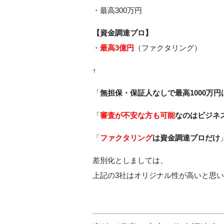
・最高300万円
【資金調達プロ】
・
最高3億円
（ファクタリング）
↑
「
無担保・保証人なしで最高1000万円
「
審査が不安な方も可能
なのはビジネ
「
ファクタリング
は資金調達プロだけ
差別化としましては、
上記の3社はオリジナル性が高いと思