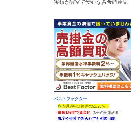
実績が豊富で安心な資金調達先
ベストファクター
・
審査通過率は驚異の92.25％！
・
最短1時間で資金化
（5分の簡単診断）
・
赤字や他社で断られても相談可能