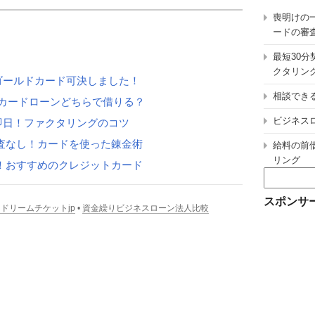
喪明けの
ードの審
最短30
クタリン
ゴールドカード可決しました！
相談でき
カードローンどちらで借りる？
ビジネス
即日！ファクタリングのコツ
査なし！カードを使った錬金術
給料の前
リング
！おすすめのクレジットカード
検
索:
スポンサ
ドリームチケットjp
•
資金繰りビジネスローン法人比較