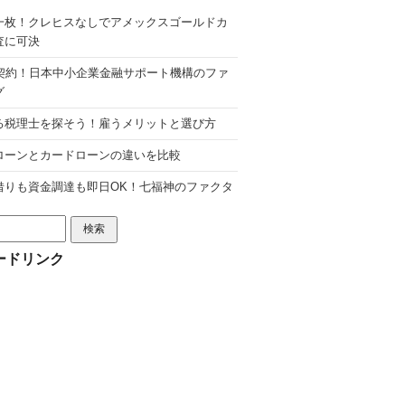
一枚！クレヒスなしでアメックスゴールドカ
査に可決
分契約！日本中小企業金融サポート機構のファ
グ
る税理士を探そう！雇うメリットと選び方
ローンとカードローンの違いを比較
借りも資金調達も即日OK！七福神のファクタ
ードリンク