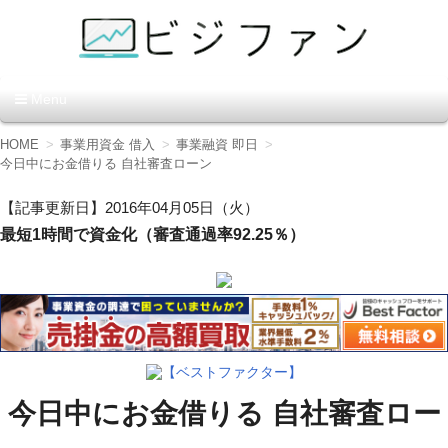
資金調達の方法【ビジファ
Menu
ン】
コ
HOME
事業用資金 借入
事業融資 即日
ン
今日中にお金借りる 自社審査ローン
テ
ン
【記事更新日】2016年04月05日（火）
ツ
最短1時間で資金化（審査通過率92.25％）
へ
移
動
【ベストファクター】
今日中にお金借りる 自社審査ロー