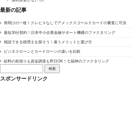
最新の記事
喪明けの一枚！クレヒスなしでアメックスゴールドカードの審査に可決
最短30分契約！日本中小企業金融サポート機構のファクタリング
相談できる税理士を探そう！雇うメリットと選び方
ビジネスローンとカードローンの違いを比較
給料の前借りも資金調達も即日OK！七福神のファクタリング
検
索:
スポンサードリンク