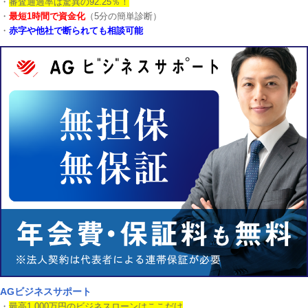
・
審査通過率は驚異の92.25％！
・
最短1時間で資金化
（5分の簡単診断）
・
赤字や他社で断られても相談可能
AGビジネスサポート
・
最高1,000万円のビジネスローンはここだけ