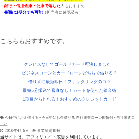
・
銀行・信用金庫・公庫で落ちた
人もおすすめ
・
書類は1期分でも可能
（担当者に確認済み）
こちらもおすすめです。
クレヒスなしでゴールドカード可決しました！
ビジネスローンとカードローンどちらで借りる？
借りずに最短即日！ファクタリングのコツ
最短5分振込で審査なし！カードを使った錬金術
1期目から作れる！おすすめのクレジットカード
今日中にお金借りる
•
今日中にお金借りる 自社審査ローン即貸付
•
自社審査ロ
ーン
2016年4月5日
事業融資 即日
当サイトは、アフィリエイト広告を利用しています。