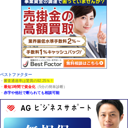
ベストファクター
・
審査通過率は驚異の92.25％！
・
最短1時間で資金化
（5分の簡単診断）
・
赤字や他社で断られても相談可能