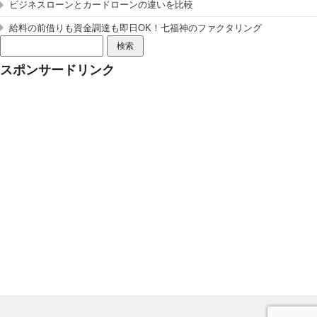
ビジネスローンとカードローンの違いを比較
給料の前借りも資金調達も即日OK！七福神のファクタリング
検
索:
スポンサードリンク