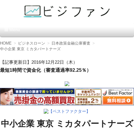
資金調達の方法【ビジファ
Menu
ン】
コ
HOME
ビジネスローン
日本政策金融公庫審査
ン
中小企業 東京 ミカタパートナーズ
テ
ン
【記事更新日】2016年12月22日（木）
ツ
最短1時間で資金化（審査通過率92.25％）
へ
移
動
【ベストファクター】
中小企業 東京 ミカタパートナーズ