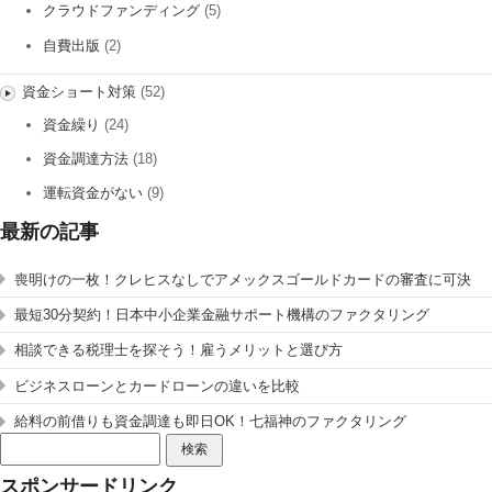
クラウドファンディング
(5)
自費出版
(2)
資金ショート対策
(52)
資金繰り
(24)
資金調達方法
(18)
運転資金がない
(9)
最新の記事
喪明けの一枚！クレヒスなしでアメックスゴールドカードの審査に可決
最短30分契約！日本中小企業金融サポート機構のファクタリング
相談できる税理士を探そう！雇うメリットと選び方
ビジネスローンとカードローンの違いを比較
給料の前借りも資金調達も即日OK！七福神のファクタリング
検
索:
スポンサードリンク