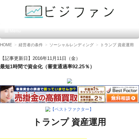
資金調達の方法【ビジファ
Menu
ン】
コ
HOME
経営者の条件
ソーシャルレンディング
トランプ 資産運用
ン
テ
【記事更新日】2016年11月11日（金）
ン
最短1時間で資金化（審査通過率92.25％）
ツ
へ
移
動
【ベストファクター】
トランプ 資産運用