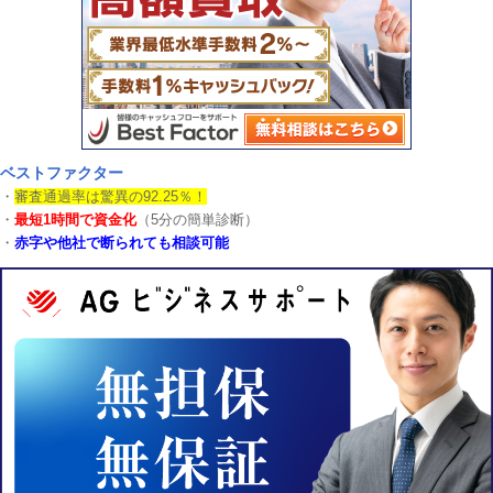
ベストファクター
・
審査通過率は驚異の92.25％！
・
最短1時間で資金化
（5分の簡単診断）
・
赤字や他社で断られても相談可能