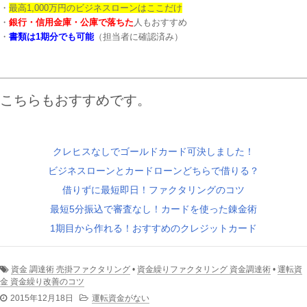
・
最高1,000万円のビジネスローンはここだけ
・
銀行・信用金庫・公庫で落ちた
人もおすすめ
・
書類は1期分でも可能
（担当者に確認済み）
こちらもおすすめです。
クレヒスなしでゴールドカード可決しました！
ビジネスローンとカードローンどちらで借りる？
借りずに最短即日！ファクタリングのコツ
最短5分振込で審査なし！カードを使った錬金術
1期目から作れる！おすすめのクレジットカード
資金 調達術 売掛ファクタリング
•
資金繰りファクタリング 資金調達術
•
運転資
金 資金繰り改善のコツ
2015年12月18日
運転資金がない