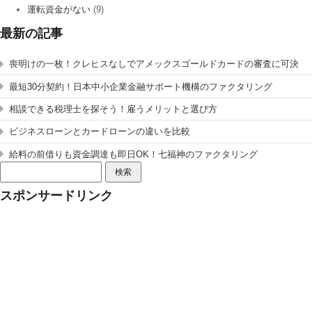
運転資金がない
(9)
最新の記事
喪明けの一枚！クレヒスなしでアメックスゴールドカードの審査に可決
最短30分契約！日本中小企業金融サポート機構のファクタリング
相談できる税理士を探そう！雇うメリットと選び方
ビジネスローンとカードローンの違いを比較
給料の前借りも資金調達も即日OK！七福神のファクタリング
検
索:
スポンサードリンク