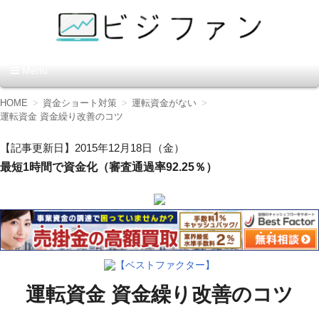
資金調達の方法【ビジファ
Menu
ン】
コ
HOME
資金ショート対策
運転資金がない
ン
運転資金 資金繰り改善のコツ
テ
ン
【記事更新日】2015年12月18日（金）
ツ
最短1時間で資金化（審査通過率92.25％）
へ
移
動
【ベストファクター】
運転資金 資金繰り改善のコツ