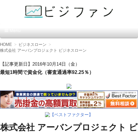
資金調達の方法【ビジファ
Menu
ン】
コ
HOME
ビジネスローン
ン
株式会社 アーバンプロジェクト ビジネスローン
テ
ン
【記事更新日】2016年10月14日（金）
ツ
最短1時間で資金化（審査通過率92.25％）
へ
移
動
【ベストファクター】
株式会社 アーバンプロジェクト ビ