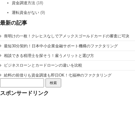
資金調達方法
(18)
運転資金がない
(9)
最新の記事
喪明けの一枚！クレヒスなしでアメックスゴールドカードの審査に可決
最短30分契約！日本中小企業金融サポート機構のファクタリング
相談できる税理士を探そう！雇うメリットと選び方
ビジネスローンとカードローンの違いを比較
給料の前借りも資金調達も即日OK！七福神のファクタリング
検
索:
スポンサードリンク