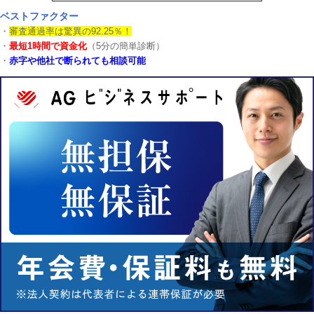
ベストファクター
・
審査通過率は驚異の92.25％！
・
最短1時間で資金化
（5分の簡単診断）
・
赤字や他社で断られても相談可能